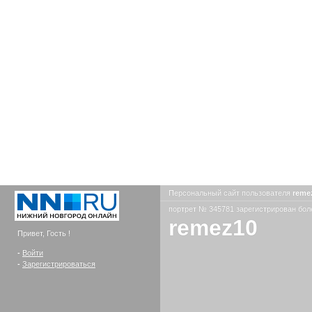
Персональный сайт пользователя
reme
портрет № 345781 зарегистрирован боле
remez10
Привет, Гость !
-
Войти
-
Зарегистрироваться