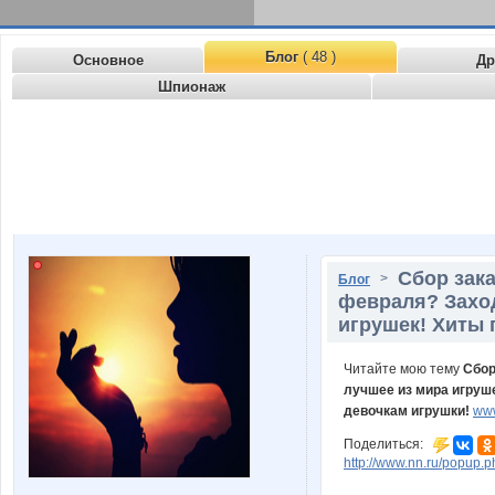
Блог
( 48 )
Основное
Др
Шпионаж
Сбор зака
>
Блог
февраля? Заход
игрушек! Хиты
Читайте мою тему
Сбор
лучшее из мира игруше
девочкам игрушки!
www
Поделиться:
http://www.nn.ru/popu