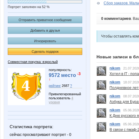
Сбор заказов. Маль
Портрет заполнен на 52 %
0 комментариев
. Ва
Отправить приватное сообщение
Добавить в друзья
Чтобы оставлять ко
Игнорировать
Сделать подарок
Новые записи в бл
Совместная покупка: взрослый
nikom
21.07.202
популярность:
-3
Хотел в IT - поп
9572 место
↓
nikom
18.07.202
рейтинг
2687
?
Полдневное лет
Привилегированный
nikom
08.07.202
пользователь
4
Азбука для Бура
уровня
nikom
05.06.202
К Дню русского 
nikom
05.06.202
Статистика портрета:
В связи с пмэф-
сейчас просматривают портрет - 0