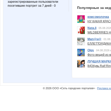
зарегистрированные пользователи
посетившие портрет за 7 дней - 0
Популярные за не
комсомолочка
НУ КАКАЯ КРАСОТ
Nata.li
05.08.202
WILDBERRIES Н
Мил@н@
01.08
ЕЛЛЕТТО!!!ДИК
Olgs
04.08.2026 
Фото вещей из ки
ЛУЧШАЯ МАРК
[b]Обувь Ralf Ri
© 2026 ООО «Сеть городских порталов» ·
Реклама н