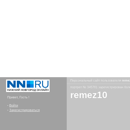
Персональный сайт пользователя
reme
портрет № 345781 зарегистрирован боле
remez10
Привет, Гость !
-
Войти
-
Зарегистрироваться