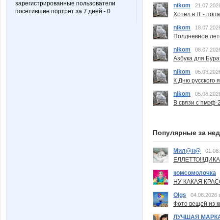
зарегистрированные пользователи
nikom
21.07.202
посетившие портрет за 7 дней - 0
Хотел в IT - поп
nikom
18.07.202
Полдневное лет
nikom
08.07.202
Азбука для Бура
nikom
05.06.202
К Дню русского 
nikom
05.06.202
В связи с пмэф-
Популярные за не
Мил@н@
01.08
ЕЛЛЕТТО!!!ДИК
комсомолочка
НУ КАКАЯ КРАСОТ
Olgs
04.08.2026 
Фото вещей из ки
ЛУЧШАЯ МАРК