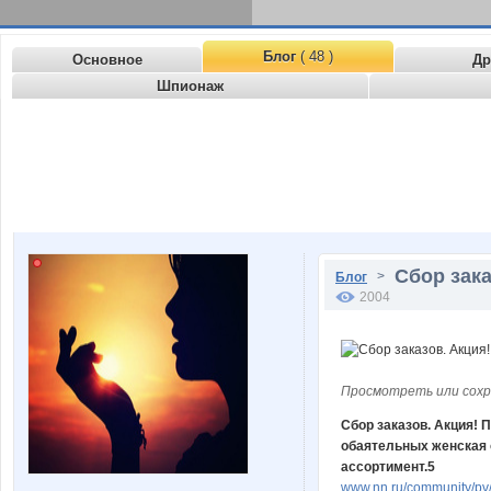
Блог
( 48 )
Основное
Др
Шпионаж
Сбор зака
>
Блог
2004
Просмотреть или сохр
Сбор заказов. Акция! 
обаятельных женская о
ассортимент.5
www.nn.ru/community/pv/m