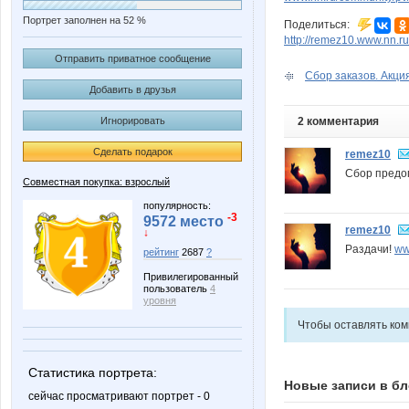
Портрет заполнен на 52 %
Поделиться:
http://remez10.www.nn.r
Отправить приватное сообщение
Сбор заказов. Акция
Добавить в друзья
2 комментария
Игнорировать
Сделать подарок
remez10
Сбор предо
Совместная покупка: взрослый
популярность:
-3
9572 место
remez10
↓
Раздачи!
ww
рейтинг
2687
?
Привилегированный
пользователь
4
уровня
Чтобы оставлять ко
Статистика портрета:
Новые записи в бл
сейчас просматривают портрет - 0