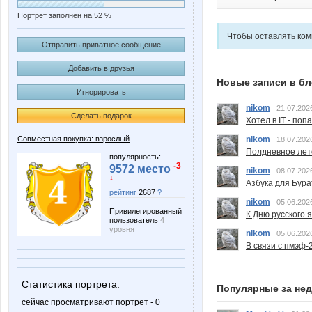
Портрет заполнен на 52 %
Чтобы оставлять ко
Отправить приватное сообщение
Добавить в друзья
Новые записи в бл
Игнорировать
nikom
21.07.202
Сделать подарок
Хотел в IT - поп
nikom
Совместная покупка: взрослый
18.07.202
Полдневное лет
популярность:
-3
9572 место
nikom
08.07.202
↓
Азбука для Бура
рейтинг
2687
?
nikom
05.06.202
Привилегированный
К Дню русского 
пользователь
4
уровня
nikom
05.06.202
В связи с пмэф-
Статистика портрета:
Популярные за не
сейчас просматривают портрет - 0