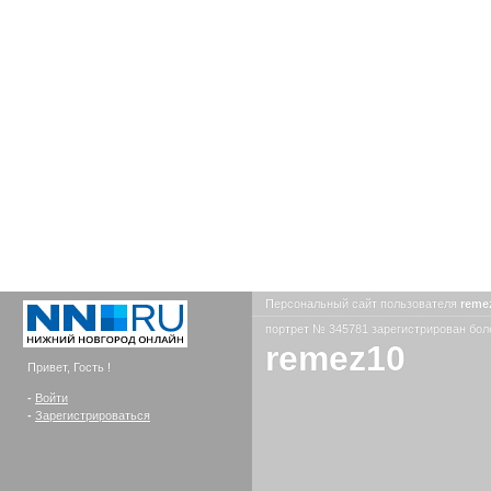
Персональный сайт пользователя
reme
портрет № 345781 зарегистрирован боле
remez10
Привет, Гость !
-
Войти
-
Зарегистрироваться