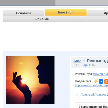
Блог
( 48 )
Основное
Др
Шпионаж
Рекоменд
>
Блог
09:05
1597
Рекомендую
www.nn.ru/
Поделиться:
http://www.nn.ru/user.
Пристрой.Раздача 2
0 комментариев
. Ва