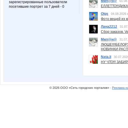
Мил@н@
01.08
зарегистрированные пользователи
ЕЛЛЕТТО!!!ДИК
посетившие портрет за 7 дней - 0
Olgs
04.08.2026 
Фото вещей из ки
Лана2212
31.07
Сбор заказов. Ve
Мил@н@
31.07
ЛЮШЕ!!!!БЕЛО
НОВИНКИ,РАСП
Nata.li
30.07.202
НУ ЧТО!!! ЗАБИ
© 2026 ООО «Сеть городских порталов» ·
Реклама н