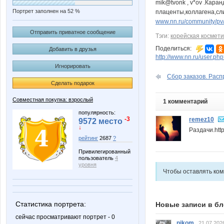
mik@tvonk , v*ov .Кара
Портрет заполнен на 52 %
плаценты,коллагена,сл
www.nn.ru/community/pv/
Отправить приватное сообщение
Тэги:
корейская космети
Поделиться:
Добавить в друзья
http://www.nn.ru/user.p
Игнорировать
Сбор заказов. Расп
Сделать подарок
Совместная покупка: взрослый
1 комментарий
популярность:
-3
remez10
9572 место
↓
Раздачи.htt
рейтинг
2687
?
Привилегированный
пользователь
4
уровня
Чтобы оставлять ко
Статистика портрета:
Новые записи в бл
сейчас просматривают портрет - 0
nikom
21.07.202