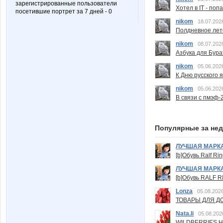
зарегистрированные пользователи
Хотел в IT - поп
посетившие портрет за 7 дней - 0
nikom
18.07.202
Полдневное лет
nikom
08.07.202
Азбука для Бура
nikom
05.06.202
К Дню русского 
nikom
05.06.202
В связи с пмэф-
Популярные за не
ЛУЧШАЯ МАРК
[b]Обувь Ralf Ri
ЛУЧШАЯ МАРК
[b]Обувь RALF RI
Lonza
05.08.2026
ТОВАРЫ ДЛЯ ДО
Nata.li
05.08.202
WILDBERRIES Н