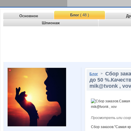
Блог
( 48 )
Основное
Др
Шпионаж
Сбор зак
>
Блог
до 50 %.Качеств
mik@tvonk , vo
Просмотреть или сохр
Сбор заказов."Самая кр