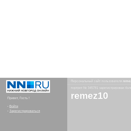
Персональный сайт пользователя
reme
портрет № 345781 зарегистрирован боле
remez10
Привет, Гость !
-
Войти
-
Зарегистрироваться